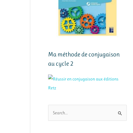
Ma méthode de conjugaison
au cycle 2
R
e
c