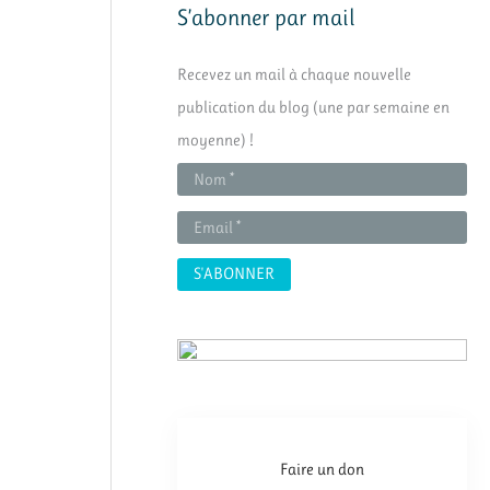
h
S’abonner par mail
e
Recevez un mail à chaque nouvelle
r
publication du blog (une par semaine en
c
moyenne) !
h
e
r
:
Faire un don