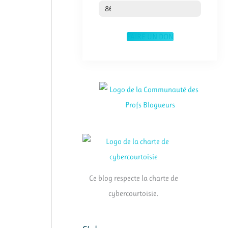
% du coût annuel
86
FAIRE UN DON
Ce blog respecte la charte de
cybercourtoisie.