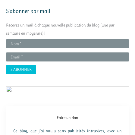
h
S’abonner par mail
e
r
Recevez un mail à chaque nouvelle publication du blog (une par
c
semaine en moyenne) !
h
e
r
:
Faire un don
Ce blog, que j'ai voulu sans publicités intrusives, avec un