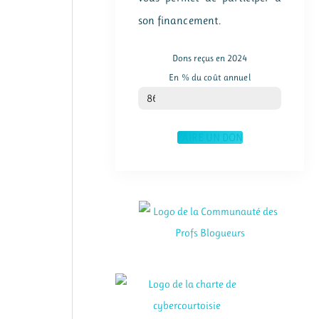
son financement.
Dons reçus en 2024
En % du coût annuel
% du coût annuel
86
FAIRE UN DON