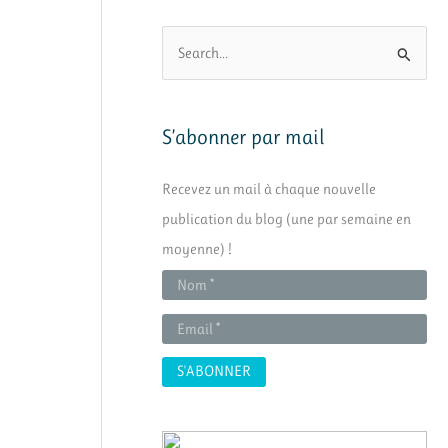
R
e
c
h
S’abonner par mail
e
Recevez un mail à chaque nouvelle
r
publication du blog (une par semaine en
c
moyenne) !
h
e
r
: