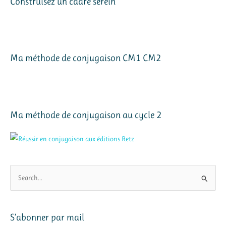
Construisez un cadre serein
Ma méthode de conjugaison CM1 CM2
Ma méthode de conjugaison au cycle 2
R
e
c
h
S’abonner par mail
e