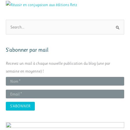
R
e
c
h
S’abonner par mail
e
r
Recevez un mail à chaque nouvelle publication du blog (une par
c
semaine en moyenne) !
h
e
r
: