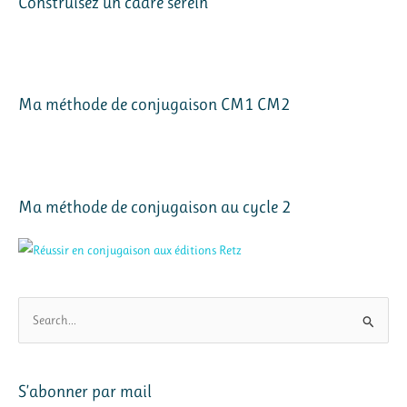
Construisez un cadre serein
Ma méthode de conjugaison CM1 CM2
Ma méthode de conjugaison au cycle 2
R
e
c
h
S’abonner par mail
e