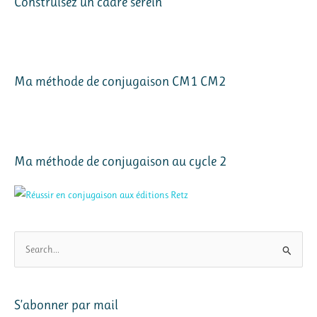
Construisez un cadre serein
Ma méthode de conjugaison CM1 CM2
Ma méthode de conjugaison au cycle 2
R
e
c
h
S’abonner par mail
e