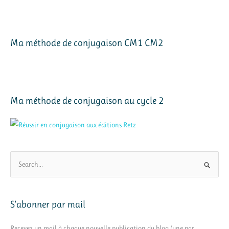
Ma méthode de conjugaison CM1 CM2
Ma méthode de conjugaison au cycle 2
R
e
c
h
S’abonner par mail
e
r
Recevez un mail à chaque nouvelle publication du blog (une par