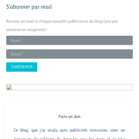
h
S’abonner par mail
e
r
Recevez un mail à chaque nouvelle publication du blog (une par
c
semaine en moyenne) !
h
e
r
:
Faire un don
Ce blog, que j'ai voulu sans publicités intrusives, avec un