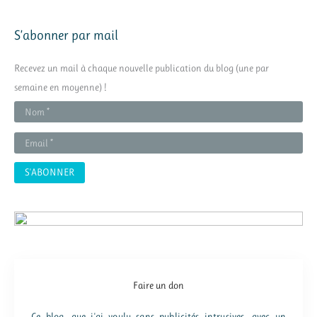
c
h
S’abonner par mail
e
r
Recevez un mail à chaque nouvelle publication du blog (une par
c
semaine en moyenne) !
h
e
r
:
Faire un don
Ce blog, que j'ai voulu sans publicités intrusives, avec un