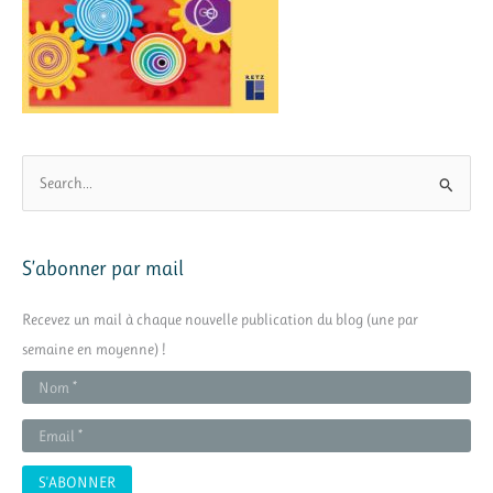
R
e
c
h
S’abonner par mail
e
r
Recevez un mail à chaque nouvelle publication du blog (une par
c
semaine en moyenne) !
h
e
r