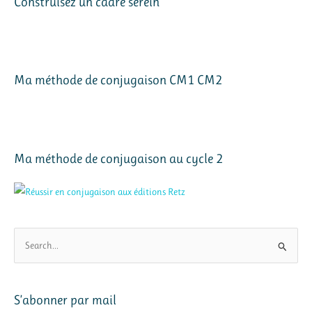
Construisez un cadre serein
Ma méthode de conjugaison CM1 CM2
Ma méthode de conjugaison au cycle 2
R
e
c
h
S’abonner par mail
e