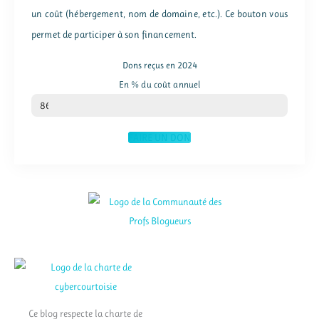
un coût (hébergement, nom de domaine, etc.). Ce bouton vous
permet de participer à son financement.
Dons reçus en 2024
En % du coût annuel
% du coût annuel
86
FAIRE UN DON
Ce blog respecte la charte de