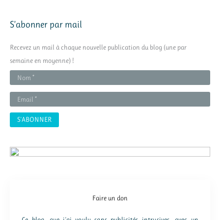
c
h
S’abonner par mail
e
r
Recevez un mail à chaque nouvelle publication du blog (une par
c
semaine en moyenne) !
h
e
r
:
Faire un don
Ce blog, que j'ai voulu sans publicités intrusives, avec un