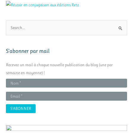
R
e
c
h
S’abonner par mail
e
r
Recevez un mail à chaque nouvelle publication du blog (une par
c
semaine en moyenne) !
h
e
r
: