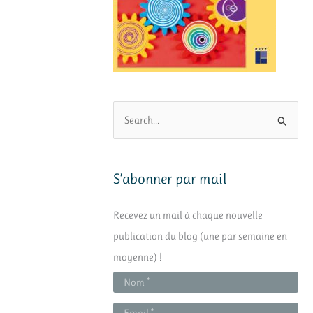
R
e
c
h
S’abonner par mail
e
Recevez un mail à chaque nouvelle
r
publication du blog (une par semaine en
c
moyenne) !
h
e
r