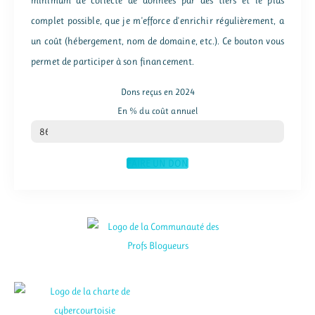
minimum de collecte de données par des tiers et le plus
complet possible, que je m'efforce d'enrichir régulièrement, a
un coût (hébergement, nom de domaine, etc.). Ce bouton vous
permet de participer à son financement.
Dons reçus en 2024
En % du coût annuel
% du coût annuel
86
FAIRE UN DON