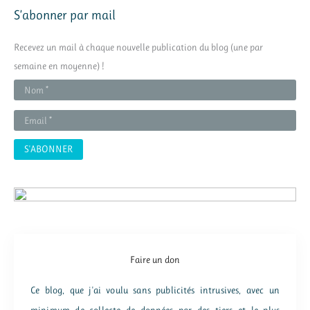
h
S’abonner par mail
e
r
Recevez un mail à chaque nouvelle publication du blog (une par
c
semaine en moyenne) !
h
e
r
:
Faire un don
Ce blog, que j'ai voulu sans publicités intrusives, avec un