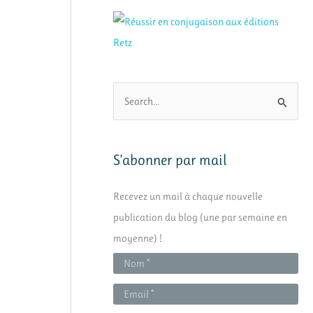
R
e
c
h
S’abonner par mail
e
Recevez un mail à chaque nouvelle
r
publication du blog (une par semaine en
c
moyenne) !
h
e
r