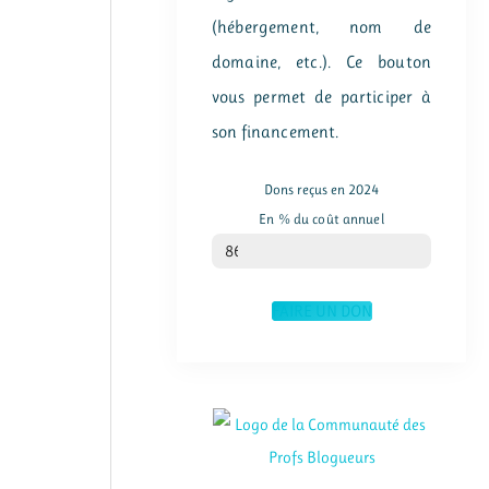
(hébergement, nom de
domaine, etc.). Ce bouton
vous permet de participer à
son financement.
Dons reçus en 2024
En % du coût annuel
% du coût annuel
86
FAIRE UN DON