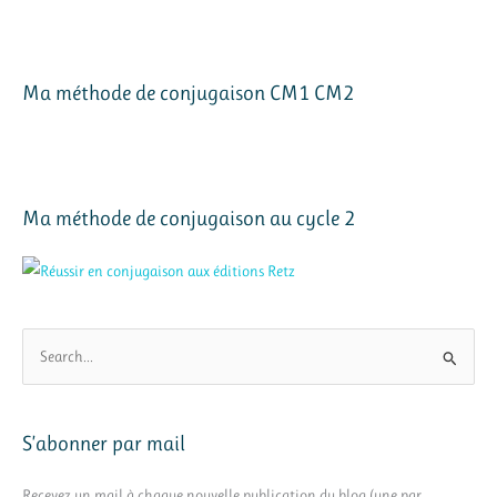
Ma méthode de conjugaison CM1 CM2
Ma méthode de conjugaison au cycle 2
R
e
c
h
S’abonner par mail
e
r
Recevez un mail à chaque nouvelle publication du blog (une par