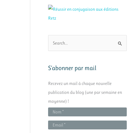
R
e
c
h
S’abonner par mail
e
Recevez un mail à chaque nouvelle
r
publication du blog (une par semaine en
c
moyenne) !
h
e
r