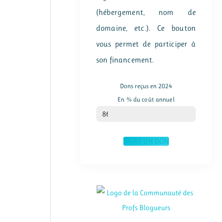
(hébergement, nom de
domaine, etc.). Ce bouton
vous permet de participer à
son financement.
Dons reçus en 2024
En % du coût annuel
% du coût annuel
86
FAIRE UN DON