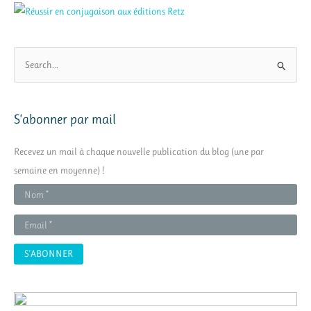
R
e
c
h
S’abonner par mail
e
r
Recevez un mail à chaque nouvelle publication du blog (une par
c
semaine en moyenne) !
h
e
r
: