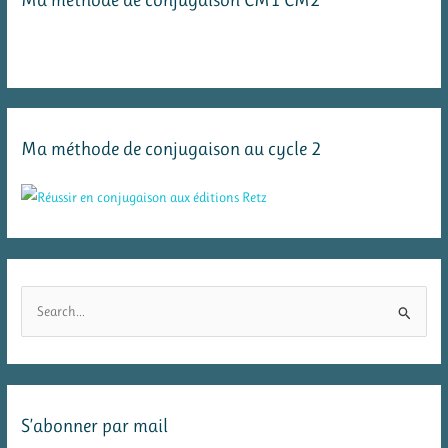
Ma méthode de conjugaison au cycle 2
R
e
c
h
e
S’abonner par mail
r