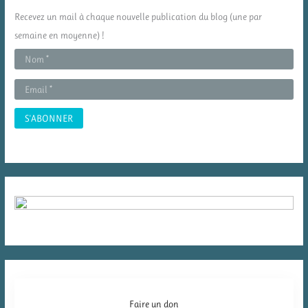
c
Recevez un mail à chaque nouvelle publication du blog (une par
h
semaine en moyenne) !
e
r
:
Faire un don