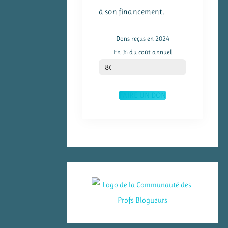
à son financement.
Dons reçus en 2024
En % du coût annuel
% du coût annuel
86
FAIRE UN DON