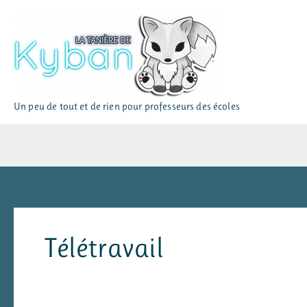
Aller
au
contenu
Un peu de tout et de rien pour professeurs des écoles
Télétravail