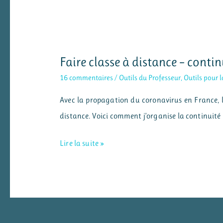
Faire classe à distance – cont
16 commentaires
/
Outils du Professeur
,
Outils pour l
Avec la propagation du coronavirus en France, le
distance. Voici comment j’organise la continui
Faire
Lire la suite »
classe
à
distance
–
continuité