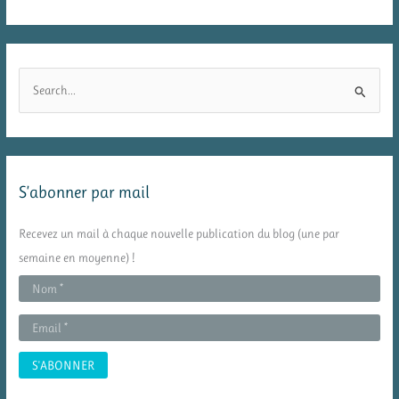
R
e
c
h
e
S’abonner par mail
r
c
Recevez un mail à chaque nouvelle publication du blog (une par
h
semaine en moyenne) !
e
r
: