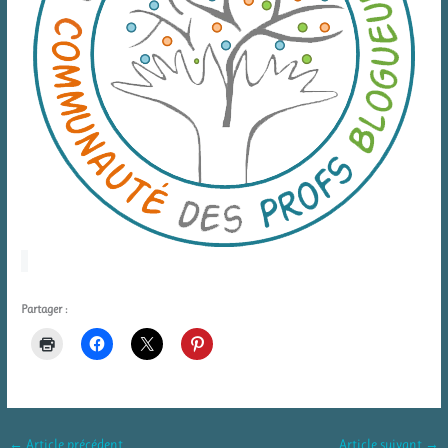
Partager :
←
Article précédent
Article suivant
→