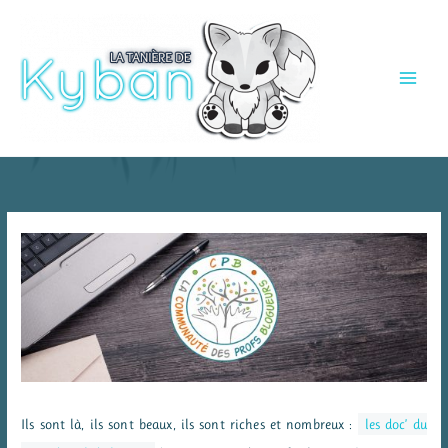
Aller
au
contenu
Ils sont là, ils sont beaux, ils sont riches et nombreux :
les doc’ du